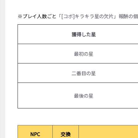
※プレイ人数ごと
「[コボ]キラキラ星の欠片」報酬の
獲得した星
最初の星
二番目の星
最後の星
NPC
交換