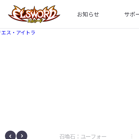
お知らせ
サポ
全体
FA
告知
イメ
アップデート
動
イベント
ボサノヴァ
召喚石：ユーフォー