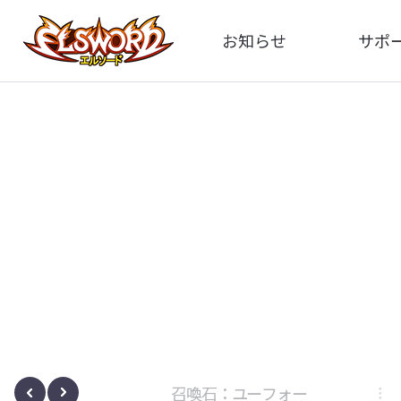
お知らせ
サポ
全体
FA
告知
イメ
アップデート
動
イベント
ボサノヴァ
召喚石：ユーフォー