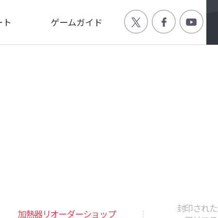
ート
ゲームガイド
Q
ゲーム特徴
ージ
世界観
画
キャラクター
封印された
加熱器リオーダーショップ