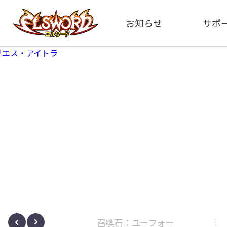
お知らせ
サポ
全体
FA
告知
イメ
アップデート
動
イベント
ボサノヴァ
召喚石：ユーフォー