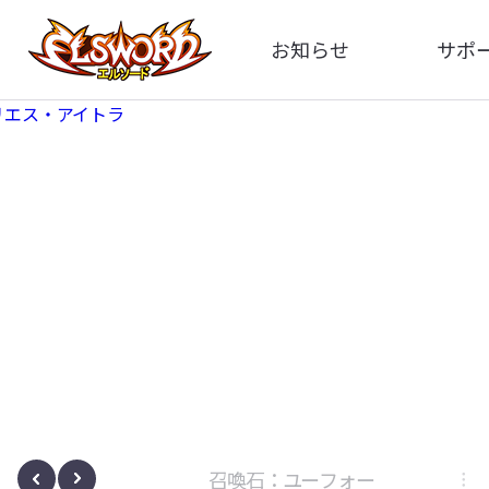
お知らせ
サポ
全体
FA
告知
イメ
アップデート
動
イベント
ボサノヴァ
召喚石：ユーフォー