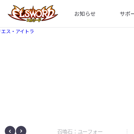
お知らせ
サポ
全体
FA
告知
イメ
アップデート
動
イベント
ボサノヴァ
召喚石：ユーフォー