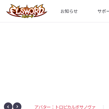
お知らせ
サポ
全体
FA
告知
イメ
アップデート
動
イベント
レート
アバター：トロピカルボサノヴァ