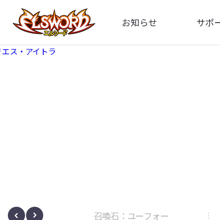
お知らせ
サポ
全体
FA
告知
イメ
アップデート
動
イベント
ボサノヴァ
召喚石：ユーフォー