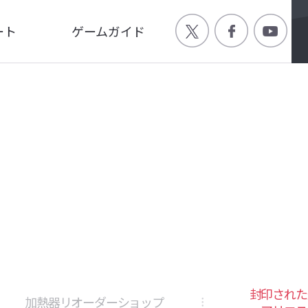
ート
ゲームガイド
Q
ゲーム特徴
ージ
世界観
画
キャラクター
封印された
加熱器リオーダーショップ