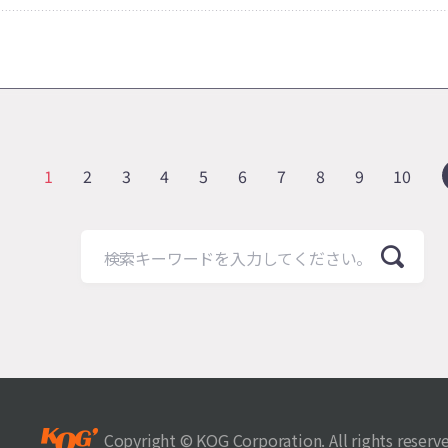
1
2
3
4
5
6
7
8
9
10
Copyright © KOG Corporation. All rights reserv