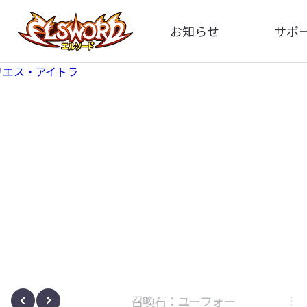
お知らせ
サポ
全体
FA
告知
イメ
アップデート
動
イベント
ボサノヴァ
召喚石：ユーフォー