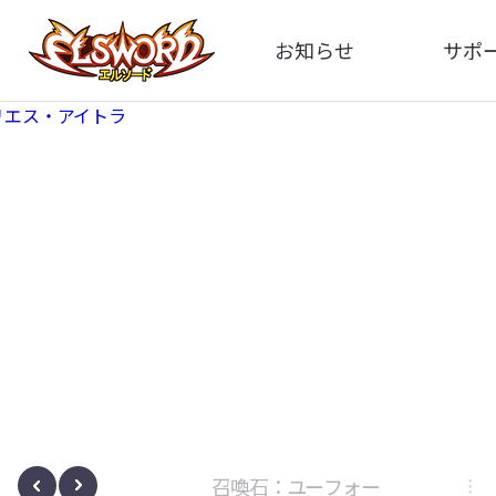
お知らせ
サポ
全体
FA
告知
イメ
アップデート
動
イベント
ボサノヴァ
召喚石：ユーフォー