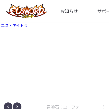
お知らせ
サポ
全体
FA
告知
イメ
アップデート
動
イベント
ボサノヴァ
召喚石：ユーフォー