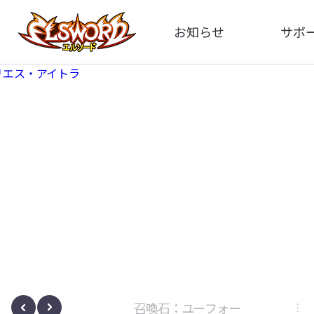
お知らせ
サポ
全体
FA
告知
イメ
アップデート
動
イベント
ボサノヴァ
召喚石：ユーフォー