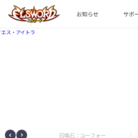
お知らせ
サポ
全体
FA
告知
イメ
アップデート
動
イベント
ボサノヴァ
召喚石：ユーフォー