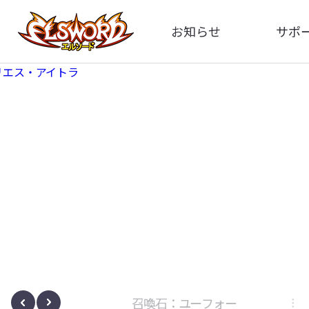
お知らせ
サポ
全体
FA
告知
イメ
アップデート
動
イベント
ボサノヴァ
召喚石：ユーフォー