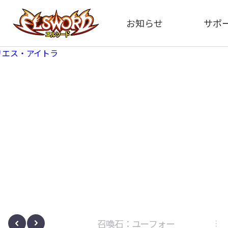
お知らせ
サポ
全体
FA
告知
イメ
アップデート
動
イベント
ボサノヴァ
召喚石：ユーフォー