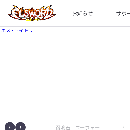
お知らせ
サポ
全体
FA
告知
イメ
アップデート
動
イベント
ボサノヴァ
召喚石：ユーフォー