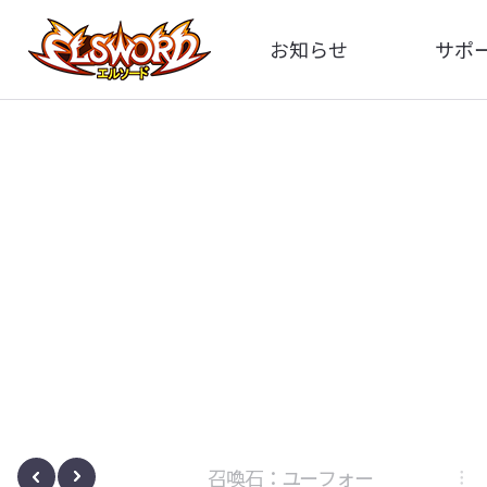
お知らせ
サポ
全体
FA
告知
イメ
アップデート
動
イベント
ボサノヴァ
召喚石：ユーフォー