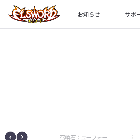
お知らせ
サポ
全体
FA
告知
イメ
アップデート
動
イベント
ボサノヴァ
召喚石：ユーフォー