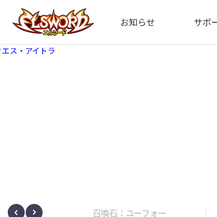
お知らせ
サポ
全体
FA
告知
イメ
アップデート
動
イベント
ボサノヴァ
召喚石：ユーフォー