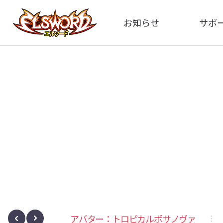
お知らせ
サポ
全体
FA
告知
イメ
アップデート
動
イベント
レート
アバター：トロピカルボサノヴァ