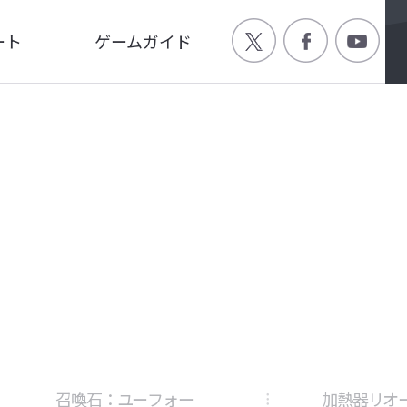
ート
ゲームガイド
Q
ゲーム特徴
ージ
世界観
画
キャラクター
召喚石：ユーフォー
加熱器リオ