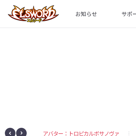
お知らせ
サポ
全体
FA
告知
イメ
アップデート
動
イベント
レート
アバター：トロピカルボサノヴァ