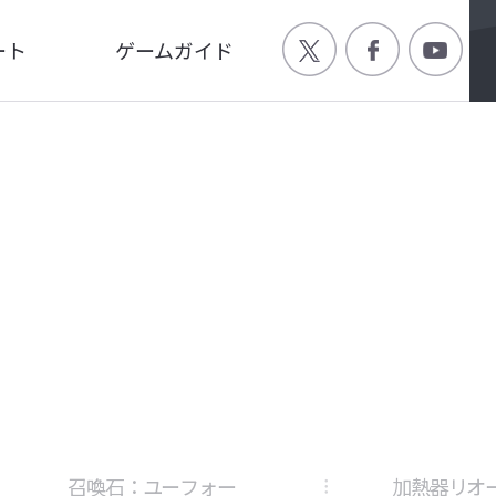
ート
ゲームガイド
Q
ゲーム特徴
ージ
世界観
画
キャラクター
召喚石：ユーフォー
加熱器リオ