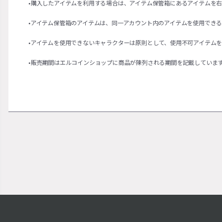
•購入したアイテムを利用する場合は、アイテム保管箱にあるアイテムを
•アイテム保管箱のアイテムは、同一アカウント内のアイテムを使用でき
•アイテムを使用できないキャラクターは原則として、使用不可アイテム
•販売期間はエルコインショップに商品が陳列される期間を記載していま