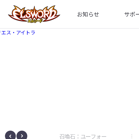
お知らせ
サポ
全体
FA
告知
イメ
アップデート
動
イベント
ボサノヴァ
召喚石：ユーフォー