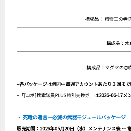
構成品： 精霊王の寺院
構成品：水色
構成品：マグマの息吹
–各パッケージ
は期間中
毎週アカウントあたり３回まで
–
「[コボ]捜索隊員PLUS特別交換券」は
2026-06-1
・ 死竜の遺言－必滅の武器モジュールパッケージ
販売期間：2026年05月20日（水）メンテナンス後 ～ 