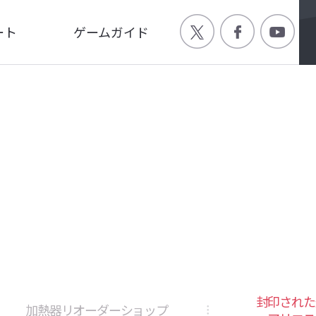
ート
ゲームガイド
Q
ゲーム特徴
ージ
世界観
画
キャラクター
封印された
加熱器リオーダーショップ