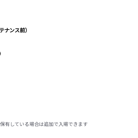
ンテナンス前）
）
を保有している場合は追加で入場できます