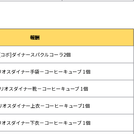
報酬
[コボ]ダイナースパクルコーラ2個
エリオスダイナー手袋－コーヒーキューブ 1個
エリオスダイナー靴－コーヒーキューブ 1個
エリオスダイナー上衣－コーヒーキューブ1個
エリオスダイナー下衣－コーヒーキューブ 1個