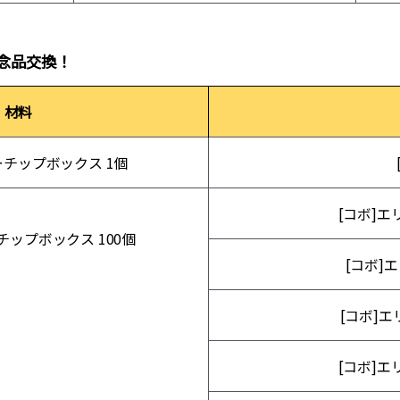
念品交換！
材料
ーチップボックス 1個
[コボ]
チップボックス 100個
[コボ]
[コボ]
[コボ]