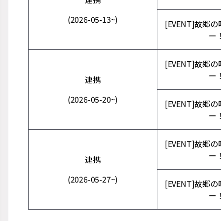
(2026-05-13~)
[EVENT]故
ー
[EVENT]故
ー
連携
(2026-05-20~)
[EVENT]故
ー
[EVENT]故
ー
連携
(2026-05-27~)
[EVENT]故
ー