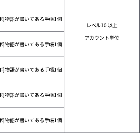
コボ]物語が書いてある手帳1個
レベル10 以上
アカウント単位
コボ]物語が書いてある手帳1個
コボ]物語が書いてある手帳1個
コボ]物語が書いてある手帳1個
コボ]物語が書いてある手帳1個