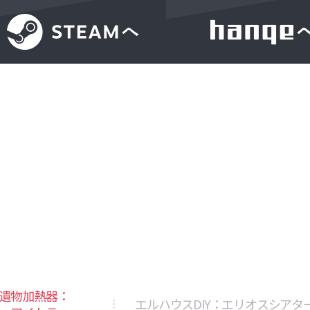
遺物加熱器：
エルハウスDIY：エリオスシアタ