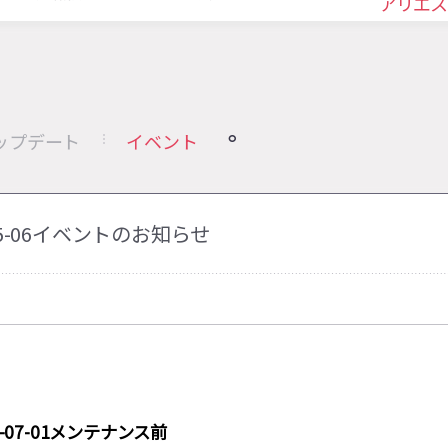
アリエス
ップデート
イベント
-05-06イベントのお知らせ
6-07-01メンテナンス前