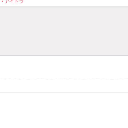
・アイトラ