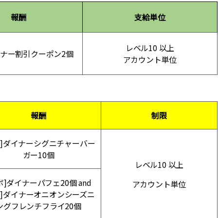
報酬
支給単位
レベル10 以上
イナー割引クーポン2個
アカウント単位
報酬
制限
ボ]ダイナーシグニチャーバー
ガー10個
レベル10 以上
ボ]ダイナーパフェ20個 and
アカウント単位
ボ]ダイナーオニオンシーズニ
ングフレンチフライ20個