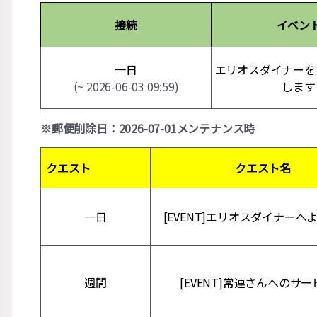
接続
イベン
一日
エリオスダイナーを
(~ 2026-06-03 09:59)
します
※郵便削除日：2026-07-01メンテナンス時
クエスト
クエスト名
一日
[EVENT]エリオスダイナーへ
週間
[EVENT]常連さんへのサ