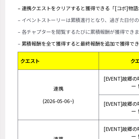
– 連携クエストをクリアすると獲得できる「[コボ]物
– イベントストーリーは累積進行となり、過ぎた日付
– 各チャプターを閲覧するたびに累積報酬が獲得でき
–
累積報酬を全て獲得すると最終報酬を追加で獲得でき
クエスト
ク
[EVENT]故
ー
連携
(2026-05-06~)
[EVENT]故
ー
[EVENT]故
ー
連携