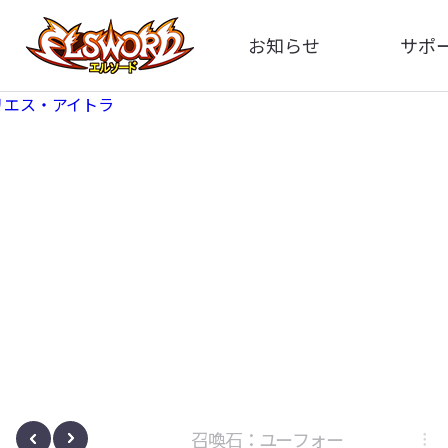
お知らせ
サポ
全体
FA
告知
イメ
アップデート
動
イベント
ボサノヴァ
召喚石：ユーフォー