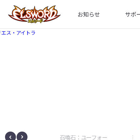
お知らせ
サポ
全体
FA
告知
イメ
アップデート
動
イベント
ボサノヴァ
召喚石：ユーフォー