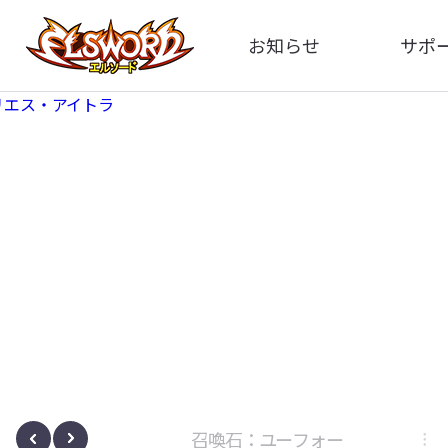
お知らせ
サポ
全体
FA
告知
イメ
アップデート
動
イベント
ボサノヴァ
召喚石：ユーフォー