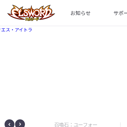
お知らせ
サポ
全体
FA
告知
イメ
アップデート
動
イベント
ボサノヴァ
召喚石：ユーフォー