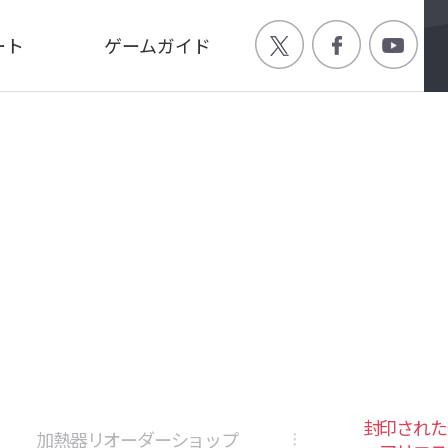
ート
ゲームガイド
Q
ゲーム特徴
ージ
世界観
画
キャラクター
封印された
加熱器リオーダーショップ