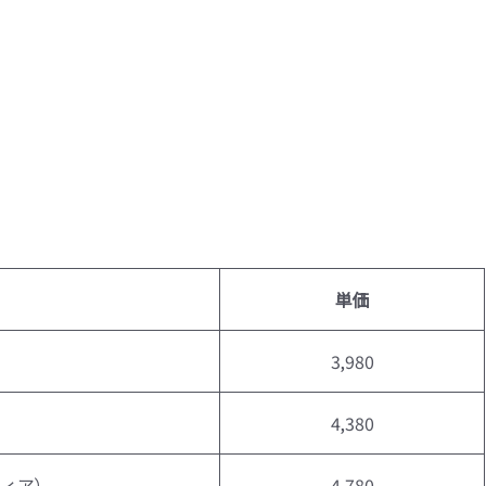
単価
3,980
4,380
ティア）
4,780