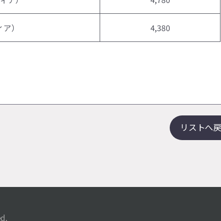
ィア）
4,380
リストへ
ed.