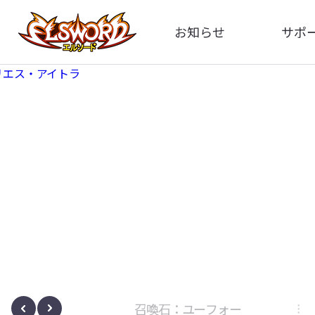
お知らせ
サポ
全体
FA
告知
イメ
アップデート
動
イベント
ボサノヴァ
召喚石：ユーフォー