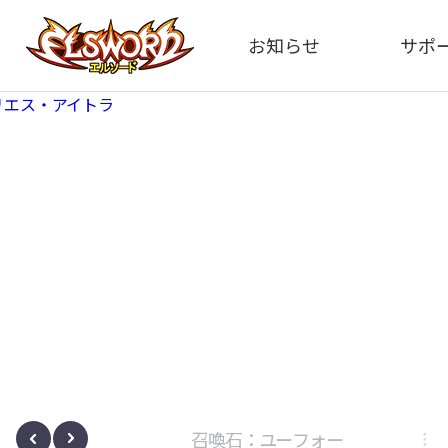
お知らせ
サポ
全体
FA
告知
イメ
アップデート
動
イベント
ボサノヴァ
召喚石：ユーフォー