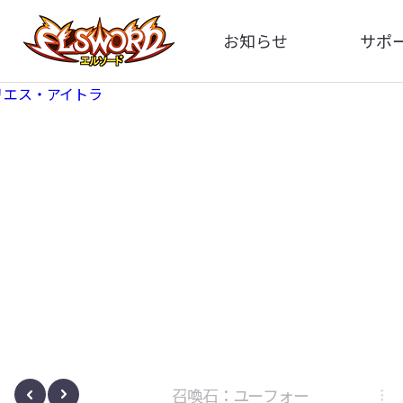
お知らせ
サポ
全体
FA
告知
イメ
アップデート
動
イベント
ボサノヴァ
召喚石：ユーフォー