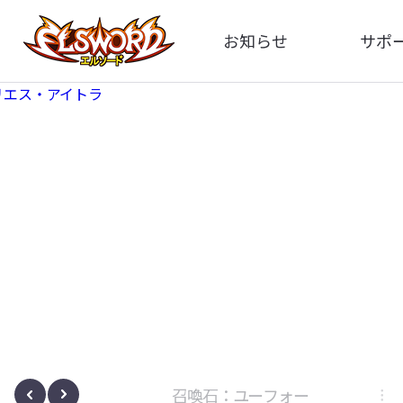
お知らせ
サポ
全体
FA
告知
イメ
アップデート
動
イベント
ボサノヴァ
召喚石：ユーフォー