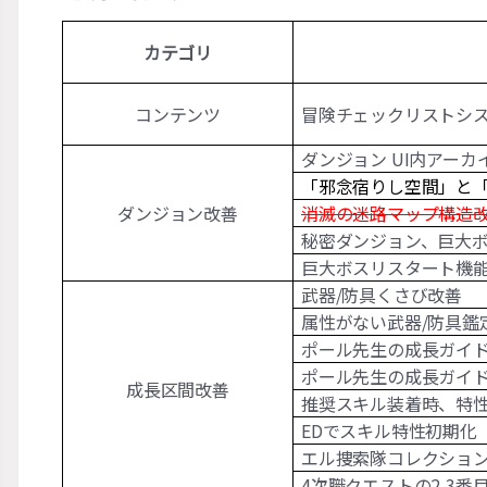
カテゴリ
コンテンツ
冒険チェックリストシ
ダンジョン UI内アーカ
「邪念宿りし空間」と
ダンジョン改善
消滅の迷路マップ構造
秘密ダンジョン、巨大
巨大ボスリスタート機
武器/防具くさび改善
属性がない武器/防具鑑
ポール先生の成長ガイ
ポール先生の成長ガイ
成長区間改善
推奨スキル装着時、特
EDでスキル特性初期化
エル捜索隊コレクショ
4次職クエストの2,3