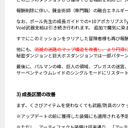
報酬削除に伴い、錬金術師（専門職）の融合エネルギー
なお、ポール先生の成長ガイドでの+10アポカリプスTyp
Void武器支給は引き続き行われます。 追加で魔気
すでにこのミッションをクリアした冒険者様も再び報
他にも、
消滅の迷路のマップ構造を改善し、より円滑
秘密ダンジョンと巨大ボスダンジョンでは一部パター
最後に、パルマンの峰、巨人の領域、プレガスの迷宮
サーペンティウムレイドのシングルモードにリスター
3) 成長区間の改善
まず、くさびアイテムを使わなくても武器/防具のソケ
※アップデートの前に獲得した装備にも適用される予
※ただし、アーティファクト装備は従来通り、「アーテ