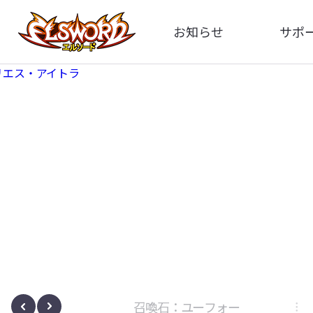
お知らせ
サポ
全体
FA
告知
イメ
アップデート
動
イベント
ボサノヴァ
召喚石：ユーフォー