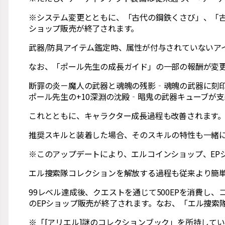
※システム変更とともに、「古代の鋼鉄くさび」、「
ショップ販売が終了されます。
武器/防具アイテム鑑定時、属性が付与されていないア
なお、「ポール先生の成長ガイド」の一部の報酬が変
断罪の炎－魔人の武器と魂魄の残影‐魂魄の武器に刻印
ポール先生の+10深淵の沈殿‐暗鬼の武器キューブが
これとともに、キャラクター成長過程も改善されます。
推奨スキルと装着した場合、そのスキルの特性も一緒に
※このアップデートにより、エルコインショップ、EP
エル捜索隊コレクションを解放する過程も従来より簡
99レベル達成後、クエストを通じて500EPを消費し
のEPショップ販売が終了されます。なお、「エル捜索
※「[アリエル]謎のコレクションブック」を所持してい