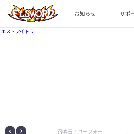
お知らせ
サポ
全体
FA
告知
イメ
アップデート
動
イベント
ボサノヴァ
召喚石：ユーフォー