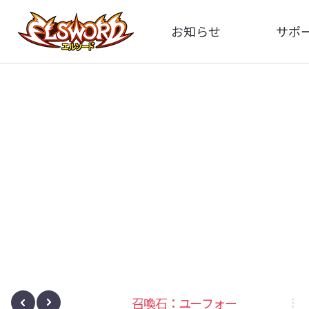
お知らせ
サポ
全体
FA
告知
イメ
アップデート
動
イベント
ボサノヴァ
召喚石：ユーフォー