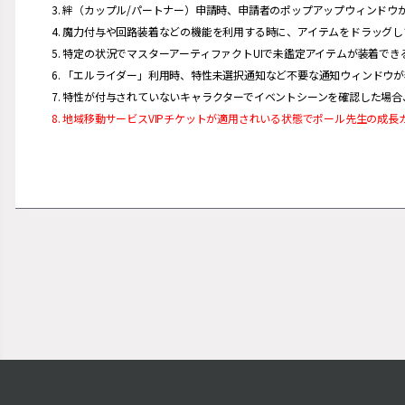
3. 絆（カップル/パートナー）申請時、申請者のポップアップウィンド
4. 魔力付与や回路装着などの機能を利用する時に、アイテムをドラッグ
5. 特定の状況でマスターアーティファクトUIで未鑑定アイテムが装着で
6. 「エルライダー」利用時、特性未選択通知など不要な通知ウィンドウ
7. 特性が付与されていないキャラクターでイベントシーンを確認した場
8. 地域移動サービスVIPチケットが適用されいる状態でポール先生の