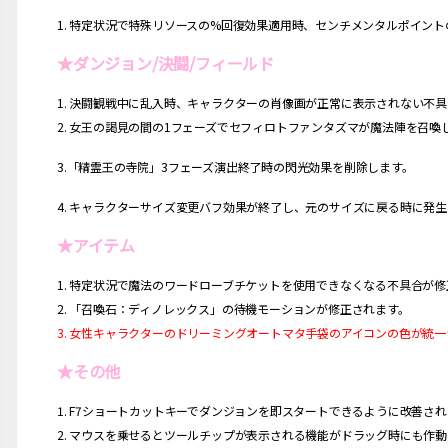
1. 特定状況で特殊リソースの%回復効果適用時、センチメンタルポイン
★ダンジョン/決闘/フィールド
1. 決闘観戦中に乱入時、キャラクターの肖像画が正常に表示されない不
2. 女王の謁見の間の1フェーズでセフィロトファンタズマが魔法陣を召
3.「精霊王の寺院」3フェーズ演出終了時の閃光効果を削除します。
4. キャラクターサイズ変更バフ効果が終了し、元のサイズに戻る時に発
★アイテム
1. 特定状況で魔法のワードローブチケットを使用できなくなる不具合が
2. 「召喚石：
ディノレックス」の待機モーションが修正されます。
3. 女性キャラクターのドリーミングオートマタ手袋のアイコンの色が統
★その他
1. F7ショートカットキーでダンジョンを即スタートできるように改善さ
2. マウスを乗せるとツールチップが表示される機能がドラッグ時にも作