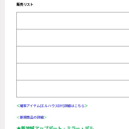
販売リスト
＜
確率アイテム(エルハウスDIY)詳細はこちら
＞
＜
新規商品の詳細
＞
★
新地域アップデート‐ミラー・デル