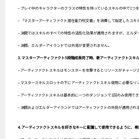
– プレイ中のキャラクターのクラスの特性を持っているスキルの中で1つ
– 「マスターアーティファクト潜在能力呪文書」を消費して指定したスキ
– 決闘ではスキルのすべての特性の活性化効果が適用されますが、エル
– 決闘、エルダーアイランドでは外見が変更されません。
3. マスターアーティファクト5段階成長完了時、新アーティファクトスキ
– アーティファクトスキルはモンスターを攻撃するとリソースがチャージ
– マスタースキルスロットの下にアーティファクトスキル使用に必要なリ
– アーティファクトスキルは基本的に一つのダンジョンで1回のみ使用
– 決闘およびエルダーアイランドではアーティファクトの外見が適用され
4. アーティファクトスキルを好きなキーに配置して使用できるように、