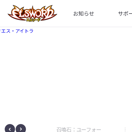
お知らせ
サポ
全体
FA
告知
イメ
アップデート
動
イベント
ボサノヴァ
召喚石：ユーフォー