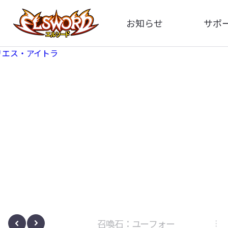
お知らせ
サポ
全体
FA
告知
イメ
アップデート
動
イベント
ボサノヴァ
召喚石：ユーフォー