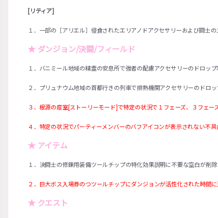
[リティア]
１．一部の［アリエル］侵食されたエリアノドアクセサリーおよび闘士の
★ ダンジョン/決闘/フィールド
１．バニミール地域の精霊の安息所で強者の配慮アクセサリーのドロップ
２．
プリュナウム地域の首都行きの列車で排熱機関アクセサリーのドロッ
３．根源の産室[ストーリーモード]で特定の状況で１フェーズ、３フェ
４．特定の状況でパーティーメンバーのバフアイコンが表示されない不具
★ アイテム
１．決闘士の修錬用装備ツールチップの特化効果説明に不要な空白が削除
２．巨大ボス入場券のつツールチップにダンジョンが活性化された時間に
★ クエスト