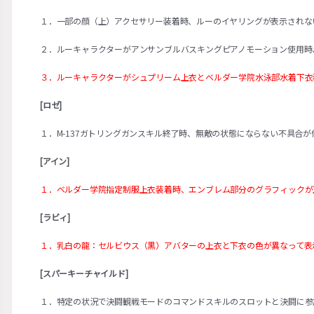
１．一部の顔（上）アクセサリー装着時、ルーのイヤリングが表示されな
２．ルーキャラクターがアンサンブルバスキングピアノモーション使用時
３．ルーキャラクターがシュプリーム上衣とベルダー学院水泳部水着下衣
[ロゼ]
１．M-137ガトリングガンスキル終了時、無敵の状態にならない不具合が
[アイン]
１．ベルダー学院指定制服上衣装着時、エンブレム部分のグラフィックが
[ラビィ]
１．乳白の龍：セルビウス（黒）アバターの上衣と下衣の色が異なって表
[スパーキーチャイルド]
１．特定の状況で決闘観戦モードのコマンドスキルのスロットと決闘に参