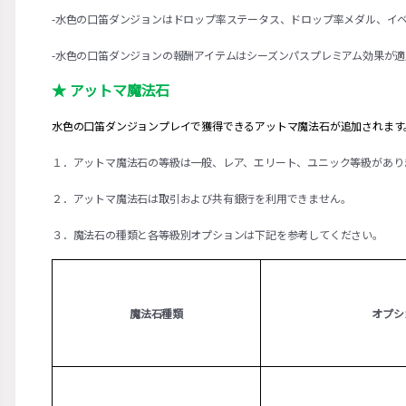
-水色の口笛ダンジョンはドロップ率ステータス、ドロップ率メダル、イ
-水色の口笛ダンジョンの報酬アイテムはシーズンパスプレミアム効果が
★ アットマ魔法石
水色の口笛ダンジョンプレイで獲得できるアットマ魔法石が追加されます
１．アットマ魔法石の等級は一般、レア、エリート、ユニック等級があり
２．アットマ魔法石は取引および共有銀行を利用できません。
３．魔法石の種類と各等級別オプションは下記を参考してください。
魔法石種類
オプシ