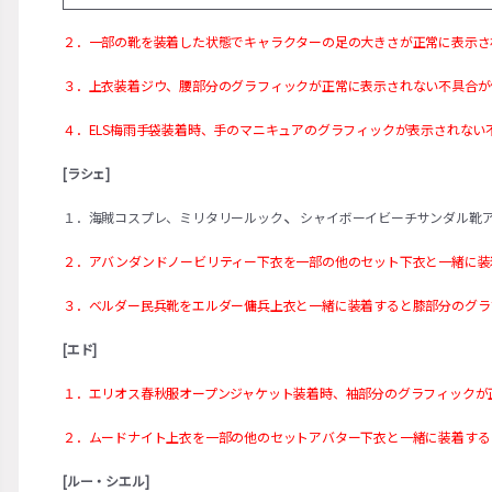
２．一部の靴を装着した状態でキャラクターの足の大きさが正常に表示さ
３．上衣装着ジウ、腰部分のグラフィックが正常に表示されない不具合が
４．ELS梅雨手袋装着時、手のマニキュアのグラフィックが表示されない
[ラシェ]
、
１．海賊コスプレ、ミリタリールック
シャイボーイビーチサンダル靴
２．アバンダンドノービリティー下衣を一部の他のセット下衣と一緒に装
３．ベルダー民兵靴をエルダー傭兵上衣と一緒に装着すると膝部分のグラ
[エド]
１．エリオス春秋服オープンジャケット装着時、袖部分のグラフィックが
２．ムードナイト上衣を一部の他のセットアバター下衣と一緒に装着する
[ルー・シエル]