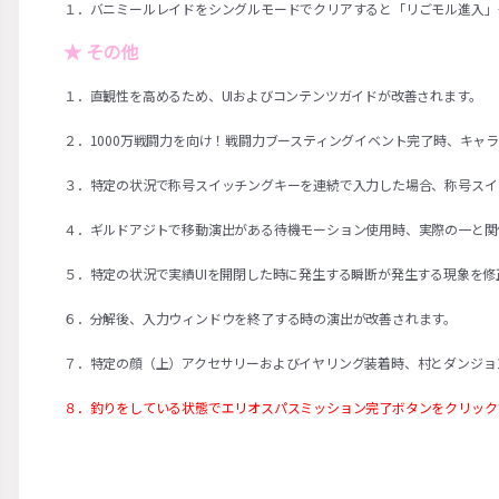
１．バニミールレイドをシングルモードでクリアすると「リごモル進入」
★ その他
１．直観性を高めるため、UIおよびコンテンツガイドが改善されます。
２．1000万戦闘力を向け！戦闘力ブースティングイベント完了時、キャ
３．特定の状況で称号スイッチングキーを連続で入力した場合、称号スイ
４．ギルドアジトで移動演出がある待機モーション使用時、実際の一と関
５．特定の状況で実績UIを開閉した時に発生する瞬断が発生する現象を修
６．分解後、入力ウィンドウを終了する時の演出が改善されます。
７．特定の顔（上）アクセサリーおよびイヤリング装着時、村とダンジョ
８．釣りをしている状態でエリオスパスミッション完了ボタンをクリック