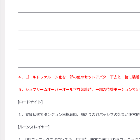
４．ゴールドファルコン靴を一部の他のセットアバター下衣と一緒に装着
５．シュプリームオーバーオール下衣装着時、一部の待機モーションで足
[ロードナイト]
１．覚醒状態でダンジョン再挑戦時、風斬りの刃パッシブの効果が正常的
[ルーンスレイヤー]
１．[真]フェニックスタロンスキル使用時、味方に適用されるフェニック