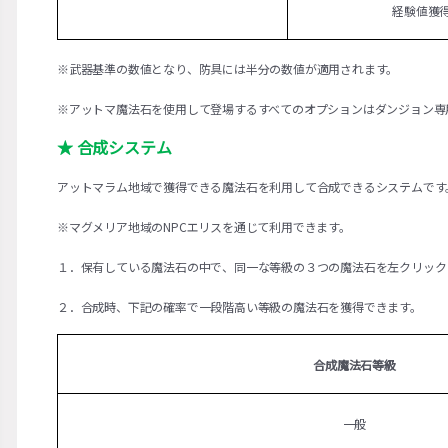
経験値獲
※武器基準の数値となり、防具には半分の数値が適用されます。
※アットマ魔法石を使用して登場するすべてのオプションはダンジョン専
★ 合成システム
アットマラム地域で獲得できる魔法石を利用して合成できるシステムです
※マグメリア地域のNPCエリスを通じて利用できます。
１．保有している魔法石の中で、同一な等級の３つの魔法石を左クリック
２．合成時、下記の確率で一段階高い等級の魔法石を獲得できます。
合成魔法石等級
一般