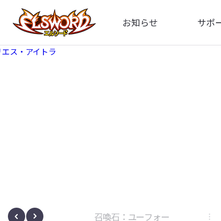
お知らせ
サポ
全体
FA
告知
イメ
アップデート
動
イベント
ボサノヴァ
召喚石：ユーフォー