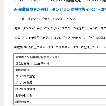
１．エリアノドNPCデニフ
の
「エルティア装備色変更」、「エルティア調
★ 先輩冒険者が参戦！ダンジョン支援作戦イベント改
１．先輩、ダンジョン手伝ってください！イベント
-先輩、ダンジョン手伝ってください！クエストの指定ダンジョンに「マ
-先輩ポイント♥獲得可能ダンジョンに「マグマの息吹」、「水色の口笛
戦闘力2000万以上のキャラクターで後輩キャラクターに登録したパーテ
先輩ポイント獲得可能なダンジョン
野性に蚕食された白鬼の城
悲願の祭壇
プレガスの迷宮
埋もれた聖殿
咲いた鉱物地帯
悪夢のねぐら
根源の産室