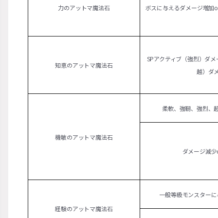
力のアットマ魔法石
ボスに与えるダメージ増加o
SPアクティブ（強烈）ダメー
知恵のアットマ魔法石
越）ダ
柔軟、強靭、強烈、
機敏のアットマ魔法石
ダメージ減少
一般等級モンスターに
経験のアットマ魔法石