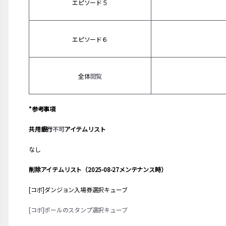
エピソード５
エピソード６
全体
閲覧
*参考事項
共用銀行
不可
アイテムリスト
なし
削除アイテムリスト（2025-08-27メンテナンス時）
[コボ]ダンジョン入場券選択キューブ
[コボ]ポールのスタンプ選択キューブ