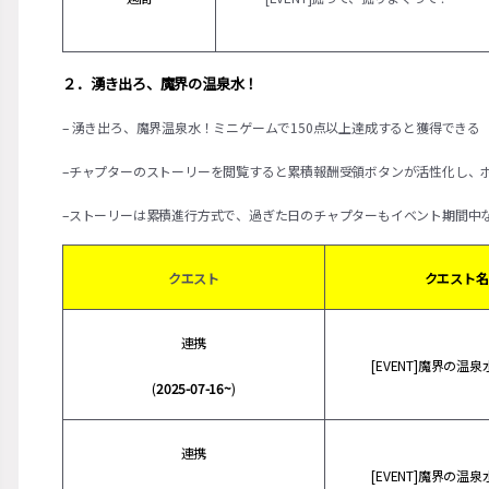
２．湧き出ろ、魔界の温泉水！
– 湧き出ろ、魔界温泉水！ミニゲームで150点以上達成すると獲得できる
–チャプターのストーリーを閲覧すると累積報酬受領ボタンが活性化し、
–ストーリーは累積進行方式で、過ぎた日のチャプターもイベント期間中
クエスト
クエスト名
連携
[EVENT]魔界の温
(
2025-07-16~
)
連携
[EVENT]魔界の温