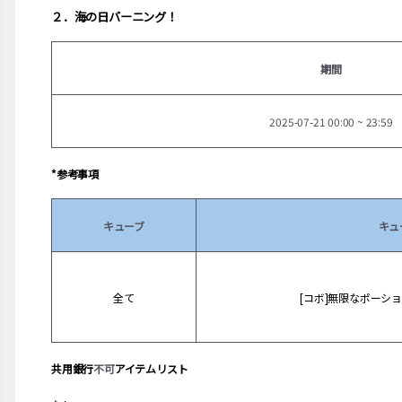
２．海の日バーニング！
期間
2025-07-21 00:00 ~ 23:59
*参考事項
キューブ
キュ
全て
[コボ]無限なポーシ
共用銀行
不可
アイテムリスト