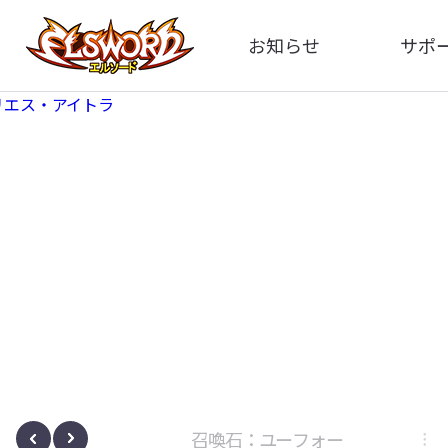
お知らせ
サポ
全体
FA
告知
イメ
アップデート
動
イベント
ボサノヴァ
召喚石：ユーフォー