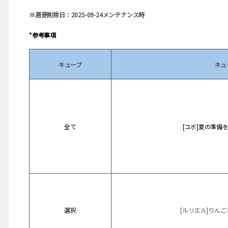
※週便削除日：2025-09-24メンテナンス時
*参考事項
キューブ
キュ
全て
[コボ]夏の準備
選択
[ルリエル]りんご