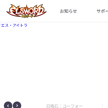
お知らせ
サポ
全体
FA
告知
イメ
アップデート
動
イベント
ボサノヴァ
召喚石：ユーフォー