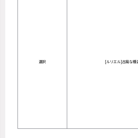
選択
[ルリエル]古風な種