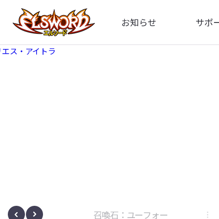
お知らせ
サポ
全体
FA
告知
イメ
アップデート
動
イベント
ボサノヴァ
召喚石：ユーフォー