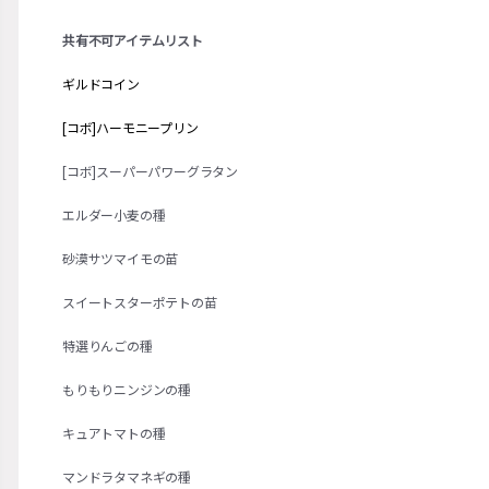
共有不可アイテムリスト
ギルドコイン
[コボ]ハーモニープリン
[コボ]スーパーパワーグラタン
エルダー小麦の種
砂漠サツマイモの苗
スイートスターポテトの苗
特選りんごの種
もりもりニンジンの種
キュアトマトの種
マンドラタマネギの種