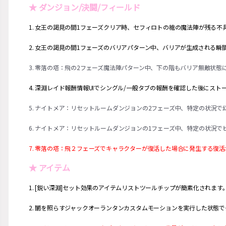
★ ダンジョン/決闘/フィールド
1. 女王の謁見の間1フェーズクリア時、セフィロトの槍の魔法陣が残る不
2. 女王の謁見の間1フェーズのバリアパターン中、バリアが生成される
3. 零落の塔：飛の2フェーズ魔法陣パターン中、下の階もバリア無敵状態
4. 深淵レイド報酬情報UIでシングル/一般タブの報酬を確認した後に
5. ナイトメア：リセットルームダンジョンの2フェーズ中、特定の状況
6. ナイトメア：リセットルームダンジョンの1フェーズ中、特定の状況
7. 零落の塔：飛２フェーズでキャラクターが復活した場合に発生する復
★ アイテム
1. [鋭い深淵]セット効果のアイテムリストツールチップが簡素化されます
2. 闇を照らすジャックオーランタンカスタムモーションを実行した状態