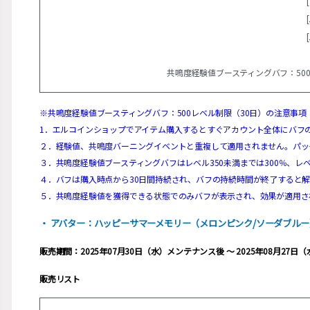
共鳴度経験値ブースティングバフ：500
※共鳴度経験値ブースティングバフ：500レベル制限（30日）の注意事項
1．エルコインショップでアイテム購入するとすぐアカウント全体にバフ
２．経験値、共鳴度バーニングイベントと重複して適用されません。パッ
３．共鳴度経験値ブースティングバフはレベル350未満までは300％、レベ
４．バフは購入時点から30日間持続され、バフの持続時間が終了すると
５．共鳴度経験値を獲得できる状態でのみバフが表示され、効果が適用さ
・ アバター：ハッピーサマーメモリー（メロンピンク/ソーダブルー
販売期間：2025年07月30日（水）メンテナンス後 ～ 2025年08月27
販売リスト