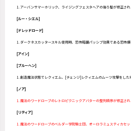
1. アーバンサマーホリック、ライジングフェスタヘアの後ろ髪が修正され
[ルー・シエル]
[ドレッドロード]
1. ダークネスカッタースキル使用時、恐怖暗襲パッシブ効果である恐怖
[アイン]
[ブルーヘン]
1. 創造魔法状態でレクィエム、[チェンジ]レクィエムのムーツ攻撃をし
[ノア]
1. 魔法のワードローブのレトロピクニックアバターの整列順序が修正され
[リティア]
1. 魔法のワードローブのベルダー学院騎士団、オーロラミュスティカセ