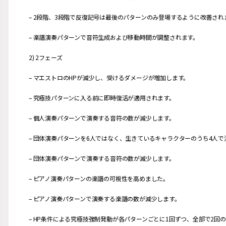
– 2段階、3段階で反復記号は最後のパターンのみ登場するように改善され
– 楽譜演奏パターンで音符生成および移動時間が調整されます。
2) 2フェーズ
– マエストロのHPが減少し、受けるダメージが増加します。
– 究極技パターンに入る前に即時復活が適用されます。
– 個人演奏パターンで演奏する音符の数が減少します。
– 団体演奏パターンを6人ではなく、生きているキャラクターのうち4人
– 団体演奏パターンで演奏する音符の数が減少します。
– ピアノ演奏パターンの楽譜の可視性を高めました。
– ピアノ演奏パターンで演奏する楽譜の数が減少します。
– HP条件による究極技強制発動が各パターンごとに1回ずつ、全部で2回