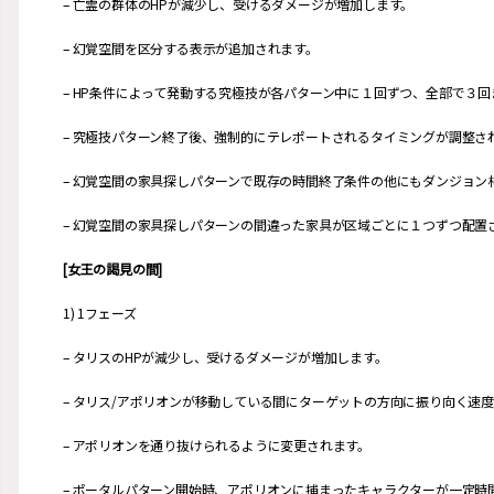
– 亡霊の群体のHPが減少し、受けるダメージが増加します。
– 幻覚空間を区分する表示が追加されます。
– HP条件によって発動する究極技が各パターン中に１回ずつ、全部で３
– 究極技パターン終了後、強制的にテレポートされるタイミングが調整さ
– 幻覚空間の家具探しパターンで既存の時間終了条件の他にもダンジョ
– 幻覚空間の家具探しパターンの間違った家具が区域ごとに１つずつ配置
[女王の謁見の間]
1) 1フェーズ
– タリスのHPが減少し、受けるダメージが増加します。
– タリス/アポリオンが移動している間にターゲットの方向に振り向く速
– アポリオンを通り抜けられるように変更されます。
– ポータルパターン開始時、アポリオンに捕まったキャラクターが一定時