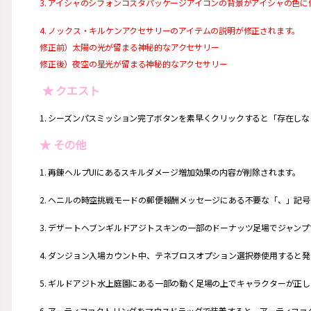
3. アイシャのシフォンコスタパッケージアイコンの背景がアイシャの色に
4. ノックス・キルケンアクセサリーのアイテムの説明が修正されます。
修正前）太陽の光が留まる神秘的なアクセサリー
修正後）夜空の星光が留まる神秘的なアクセサリー
★ クエスト
1. シーズンパスミッション完了ボタンを素早くクリックすると「存在し
★ その他
1. 再錬ヘルプUIにあるスキルダメージ増加効果の内容が削除されます。
2. ヘニルの時空挑戦モードの郵便報酬メッセージにある不要な「、」記
3. デザートヘブンギルドアジトスキンの一部のドーナッツ足場でジャン
4. ダンジョン入場カウント中、テネブロスオプション選択券使用すると
5. ギルドアジト水上庭園にある一部の動く足場の上でキャラクターが正
6. アーティファクトリングをマウスドラッグで装着すると、アーティフ