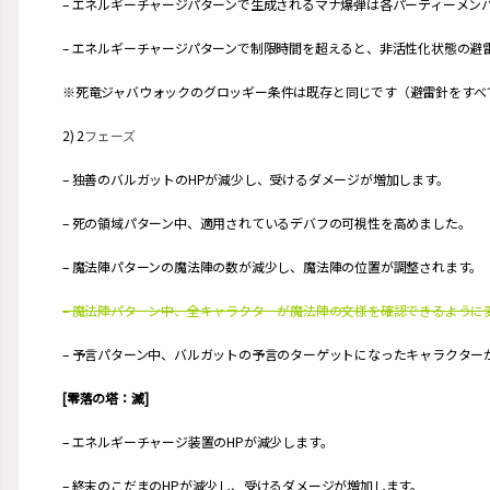
– エネルギーチャージパターンで生成されるマナ爆弾は各パーティーメン
– エネルギーチャージパターンで制限時間を超えると、非活性化状態の避
※死竜ジャバウォックのグロッギー条件は既存と同じです（避雷針をすべ
2) 2
フェーズ
– 独善のバルガットのHPが減少し、受けるダメージが増加します。
– 死の領域パターン中、適用されているデバフの可視性を高めました。
– 魔法陣パターンの魔法陣の数が減少し、魔法陣の位置が調整されます。
– 魔法陣パターン中、全キャラクターが魔法陣の文様を確認できるように
– 予言パターン中、バルガットの予言のターゲットになったキャラクタ
[零落の塔：滅]
– エネルギーチャージ装置のHPが減少します。
– 終末のこだまのHPが減少し、受けるダメージが増加します。