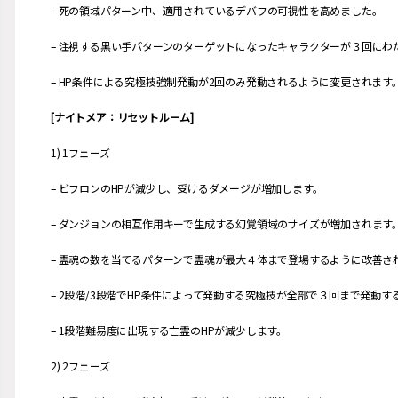
– 死の領域パターン中、適用されているデバフの可視性を高めました。
– 注視する黒い手パターンのターゲットになったキャラクターが３回にわ
– HP条件による究極技強制発動が2回のみ発動されるように変更されます
[ナイトメア：リセットルーム]
1) 1フェーズ
– ビフロンのHPが減少し、受けるダメージが増加します。
– ダンジョンの相互作用キーで生成する幻覚領域のサイズが増加されます
– 霊魂の数を当てるパターンで霊魂が最大４体まで登場するように改善さ
– 2段階/3段階でHP条件によって発動する究極技が全部で３回まで発動
– 1段階難易度に出現する亡霊のHPが減少します。
2) 2フェーズ