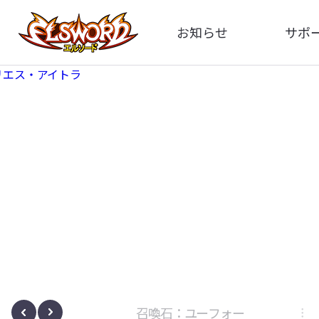
お知らせ
サポ
全体
FA
告知
イメ
アップデート
動
イベント
ボサノヴァ
召喚石：ユーフォー