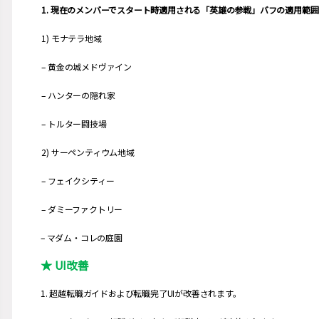
1. 現在のメンバーでスタート時適用される「英雄の参戦」バフの適用
1) モナテラ地域
– 黄金の城メドヴァイン
– ハンターの隠れ家
– トルター闘技場
2) サーペンティウム地域
– フェイクシティー
– ダミーファクトリー
– マダム・コレの庭園
★ UI改善
1. 超越転職ガイドおよび転職完了UIが改善されます。