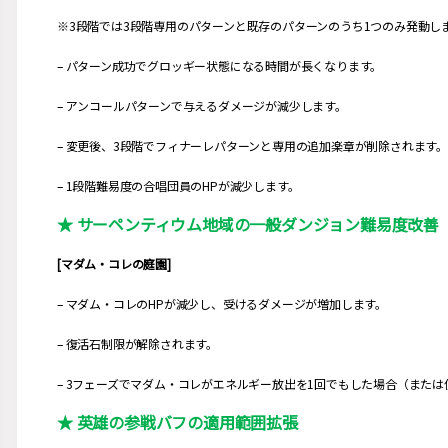
※3段階では3段階専用のパターンと既存のパターンのうち1つのみ発動し
– パターン成功でグロッギー状態になる時間が長くなります。
– アンコールパターンで与えるダメージが減少します。
– 変更後、3段階でフィナーレパターンと専用の追加楽章が削除されます。
– 1段階難易度の合唱団員のHPが減少します。
★ サーペンティウム地域の一般ダンジョン難易度改善
[マダム・コレの庭園]
– マダム・コレのHPが減少し、受けるダメージが増加します。
– 復活石制限が解除されます。
– 3フェーズでマダム・コレがエネルギー放出を1回でもした場合（また
★ 英雄の参戦バフの適用範囲拡張