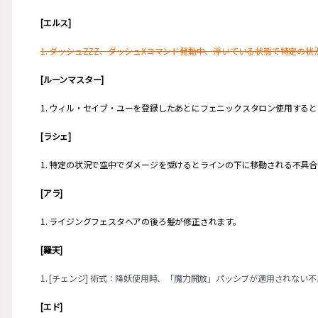
[エルス]
1. ダッシュZZZ、ダッシュXコマンド発動中、浮いている状態で特定の
[ルーンマスター]
1. ウィル・セイブ・ユーを登録したあとにフェニックスタロン使用する
[ラシェ]
1. 特定の状況で空中でダメージを受けるとラインの下に移動される不具
[アラ]
1. ライジングフェスタヘアの後ろ髪が修正されます。
[羅天]
1.
[チェンジ] 術式：降妖使用時、「魔力開放」パッシブが適用されない
[エド]