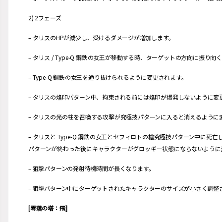
2) 2フェーズ
– タリスのHPが減少し、受けるダメージが増加します。
– タリス / Type-Q 鋼鉄の女王が移動する時、ターゲットの方向に振り
– Type-Q 鋼鉄の女王を通り抜けられるように変更されます。
– タリスの烙印パターン中、拘束される前には烙印が爆発しないように
– タリスの光の柱を召喚する攻撃が究極技パターンに入ると消えるように
– タリスと Type-Q 鋼鉄の女王とセフィロトの槍究極技パターン中
パターンが終わった後にキャラクターがグロッギー状態にならないように
– 狙撃パターンの発射待機時間が長くなります。
– 狙撃パターン中にターゲットされたキャラクターのサイズが小さく調整
[零落の塔：飛]