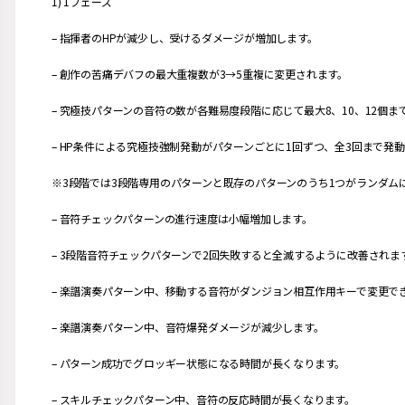
1) 1フェーズ
– 指揮者のHPが減少し、受けるダメージが増加します。
– 創作の苦痛デバフの最大重複数が3→5重複に変更されます。
– 究極技パターンの音符の数が各難易度段階に応じて最大8、10、12個
– HP条件による究極技強制発動がパターンごとに1回ずつ、全3回まで発
※3段階では3段階専用のパターンと既存のパターンのうち1つがランダム
– 音符チェックパターンの進行速度は小幅増加します。
– 3段階音符チェックパターンで2回失敗すると全滅するように改善されま
– 楽譜演奏パターン中、移動する音符がダンジョン相互作用キーで変更で
– 楽譜演奏パターン中、音符爆発ダメージが減少します。
– パターン成功でグロッギー状態になる時間が長くなります。
– スキルチェックパターン中、音符の反応時間が長くなります。