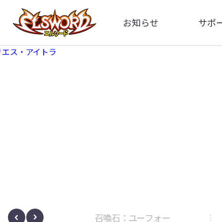
お知らせ
サポ
全体
FA
告知
イメ
アップデート
動
イベント
ボサノヴァ
召喚石：ユーフォー