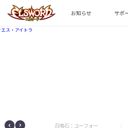
お知らせ
サポ
全体
FA
告知
イメ
アップデート
動
イベント
ボサノヴァ
召喚石：ユーフォー