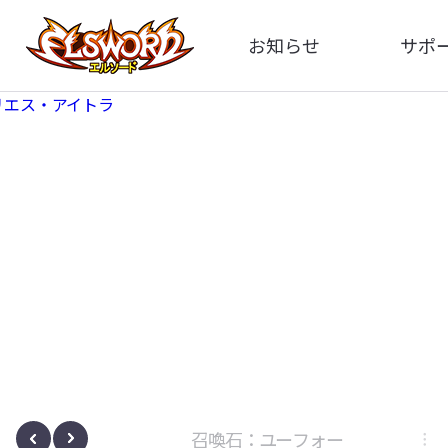
お知らせ
サポ
全体
FA
告知
イメ
アップデート
動
イベント
ボサノヴァ
召喚石：ユーフォー