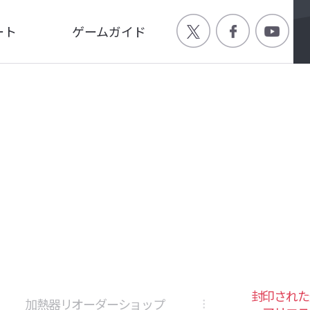
ート
ゲームガイド
Q
ゲーム特徴
ージ
世界観
画
キャラクター
封印された
加熱器リオーダーショップ