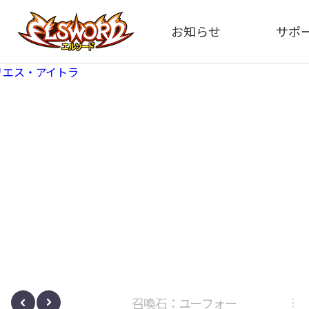
お知らせ
サポ
全体
FA
告知
イメ
アップデート
動
イベント
ボサノヴァ
召喚石：ユーフォー