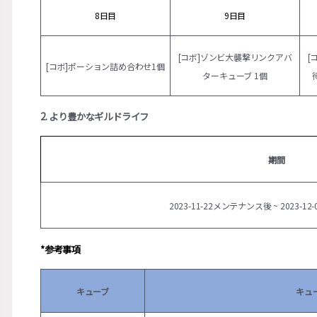
8日目
9日目
[コボ]ゾンビ大襲撃リンクアバ
[
[コボ]ポーション詰め合わせ1個
ターキューブ 1個
2. より豊かなギルドライフ
期間
2023-11-22メンテナンス後 ~ 2023-1
*参考事項
キューブ
キュ