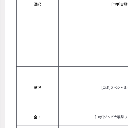
選択
[コボ]古
選択
[コボ]スペシャ
全て
[コボ]ゾンビ大襲撃