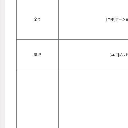
全て
[コボ]ポーシ
選択
[コボ]ギル