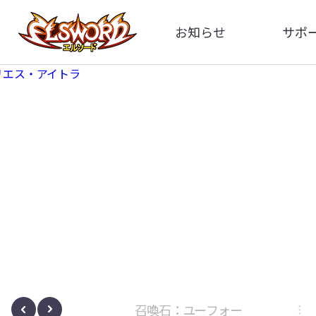
お知らせ
サポ
全体
FA
告知
イメ
アップデート
動
イベント
ボサノヴァ
召喚石：ユーフォー