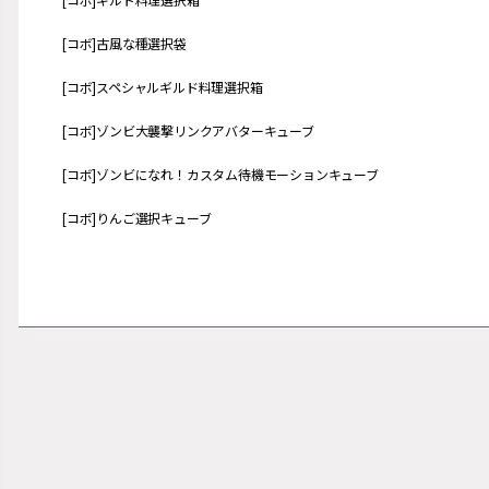
[コボ]古風な種選択袋
[コボ]スペシャルギルド料理選択箱
[コボ]ゾンビ大襲撃リンクアバターキューブ
[コボ]ゾンビになれ！カスタム待機モーションキューブ
[コボ]りんご選択キューブ