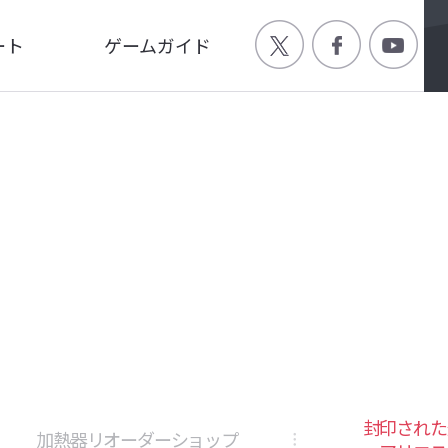
ート
ゲームガイド
Q
ゲーム特徴
ージ
世界観
画
キャラクター
封印された
加熱器リオーダーショップ