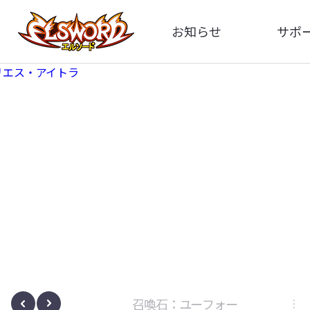
お知らせ
サポ
全体
FA
告知
イメ
アップデート
動
イベント
ボサノヴァ
召喚石：ユーフォー